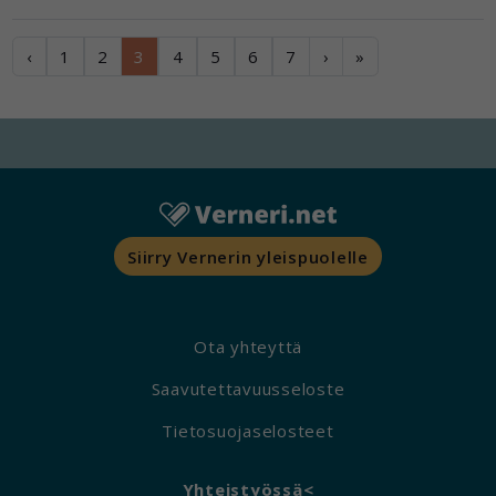
‹
1
2
3
4
5
6
7
›
»
Siirry Vernerin yleispuolelle
Ota yhteyttä
Saavutettavuusseloste
Tietosuojaselosteet
Yhteistyössä<