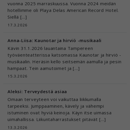
vuonna 2025 marraskuussa. Vuonna 2024 meidän
Voit valita, hyväksytkö näiden evästeiden
hotellimme oli Playa Delas American Record Hotel.
käytön.
Siellä […]
17.3.2026
Anna-Liisa: Kaunotar ja hirviö -musikaali
Kävin 31.1.2026 lauantaina Tampereen
työväenteatterissa katsomassa Kaunotar ja hirviö -
musikaalin. Heräsin kello seitsemän aamulla ja pesin
hampaat. Tein aamutoimet ja […]
15.3.2026
Aleksi: Terveydestä asiaa
Omaan terveyteen voi vaikuttaa liikkumalla
tarpeeksi. Jumppaaminen, kävely ja vähempi
istuminen ovat hyviä keinoja. Käyn itse uimassa
uimahallissa. Liikuntaharrastukset pitävät […]
13.3.2026