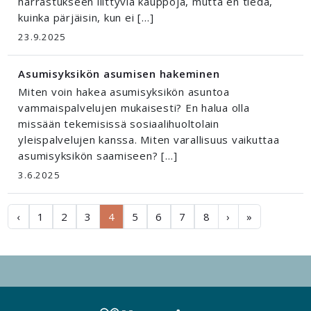
harrastukseen liittyviä kauppoja, mutta en tiedä,
kuinka pärjäisin, kun ei […]
23.9.2025
Asumisyksikön asumisen hakeminen
Miten voin hakea asumisyksikön asuntoa
vammaispalvelujen mukaisesti? En halua olla
missään tekemisissä sosiaalihuoltolain
yleispalvelujen kanssa. Miten varallisuus vaikuttaa
asumisyksikön saamiseen? […]
3.6.2025
‹
1
2
3
4
5
6
7
8
›
»