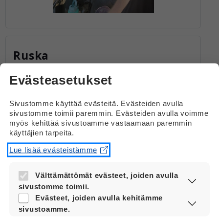
Ruska
Kuva: Elina Jääskeläinen
Evästeasetukset
Sivustomme käyttää evästeitä. Evästeiden avulla
sivustomme toimii paremmin. Evästeiden avulla voimme
myös kehittää sivustoamme vastaamaan paremmin
käyttäjien tarpeita.
Lue lisää evästeistämme
Välttämättömät evästeet, joiden avulla
sivustomme toimii.
Nämä evästeet ovat aina käytössä, jotta
Evästeet, joiden avulla kehitämme
sivustoamme voi käyttää sujuvasti ja
sivustoamme.
turvallisesti.