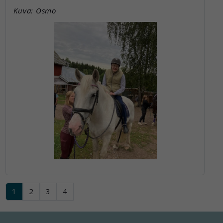
Kuva: Osmo
1
2
3
4