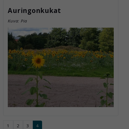
Auringonkukat
Kuva: Pia
1
2
3
4