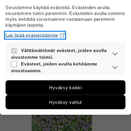
Sivustomme käyttää evästeitä. Evästeiden avulla
sivustomme toimii paremmin. Evästeiden avulla voimme
myös kehittää sivustoamme vastaamaan paremmin
käyttäjien tarpeita.
Lue lisää evästeistämme
Välttämättömät evästeet, joiden avulla
Pienet kukat
sivustomme toimii.
Nämä evästeet ovat aina käytössä, jotta
Evästeet, joiden avulla kehitämme
Kuva: Matias Saarikoski
sivustoamme voi käyttää sujuvasti ja
sivustoamme.
turvallisesti.
Näiden evästeiden avulla keräämme tietoa,
miten sivustoamme käytetään. Tiedon avulla
Hyväksy kaikki
voimme kehittää sivustoamme vastaamaan
paremmin käyttäjien tarpeita. Tietoa kerätään
esimerkiksi kävijämääristä ja siitä, mitä sivuja
Hyväksy valitut
käytetään ja miten sivuilla liikutaan. Emme
kuitenkaan kerää henkilötietoja kuten nimiä,
eikä tietoja voi yhdistää yksittäiseen käyttäjään.
Voit valita, hyväksytkö näiden evästeiden