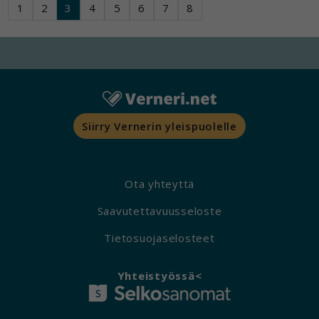
1
2
3
4
5
6
7
8
Siirry Vernerin yleispuolelle
Ota yhteyttä
Saavutettavuusseloste
Tietosuojaselosteet
Yhteistyössä<