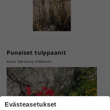
Punaiset tulppaanit
Kuva: Karoliina Olkkonen
Evästeasetukset