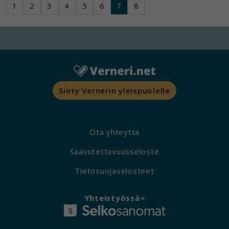
1
2
3
4
5
6
7
8
Siirry Vernerin yleispuolelle
Ota yhteyttä
Saavutettavuusseloste
Tietosuojaselosteet
Yhteistyössä<