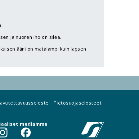
a.
en ja nuoren iho on sileä.
ikuisen ääni on matalampi kuin lapsen
avutettavuusseloste
Tietosuojaselosteet
iaaliset mediamme