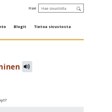
Hae
hto
Blogit
Tietoa sivustosta
aminen
hyt?