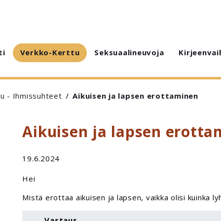
ti
Verkko-Kerttu
Seksuaalineuvoja
Kirjeenvai
u - Ihmissuhteet
Aikuisen ja lapsen erottaminen
Aikuisen ja lapsen erott
19.6.2024
Hei
Mistä erottaa aikuisen ja lapsen, vaikka olisi kuinka ly
Vastaus