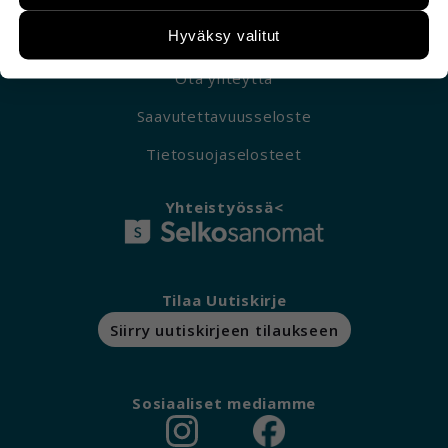
paremmin käyttäjien tarpeita. Tietoa kerätään
esimerkiksi kävijämääristä ja siitä, mitä sivuja
Hyväksy valitut
käytetään ja miten sivuilla liikutaan. Emme
kuitenkaan kerää henkilötietoja kuten nimiä,
Ota yhteyttä
eikä tietoja voi yhdistää yksittäiseen käyttäjään.
Saavutettavuusseloste
Voit valita, hyväksytkö näiden evästeiden
Tietosuojaselosteet
käytön.
Yhteistyössä<
Tilaa Uutiskirje
Siirry uutiskirjeen tilaukseen
Sosiaaliset mediamme