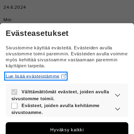
24.6.2024
Moi
Miksi jotkut sanoo mo, vaikka se kuuluisi sanoa moi?
Evästeasetukset
Vastaus
Sivustomme käyttää evästeitä. Evästeiden avulla
sivustomme toimii paremmin. Evästeiden avulla voimme
Moi
myös kehittää sivustoamme vastaamaan paremmin
käyttäjien tarpeita.
Mo on lyhenne sanasta moi. Kumpaakin
tervehdystä voi käyttää.
Lue lisää evästeistämme
Välttämättömät evästeet, joiden avulla
sivustomme toimii.
Nämä evästeet ovat aina käytössä, jotta
Evästeet, joiden avulla kehitämme
sivustoamme voi käyttää sujuvasti ja
sivustoamme.
turvallisesti.
Näiden evästeiden avulla keräämme tietoa,
miten sivustoamme käytetään. Tiedon avulla
Hyväksy kaikki
voimme kehittää sivustoamme vastaamaan
Siirry Vernerin yleispuolelle