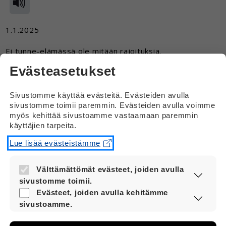
1.1.2025
Ei tunne-elämässä ole mitään rajoituksia.
Evästeasetukset
Aikuiset ihmiset saavat olla parisuhteessa, jos he vain
itse sitä haluavat. Olivat he sitten vammaisia tai eivät.
Sivustomme käyttää evästeitä. Evästeiden avulla
Vastaus
sivustomme toimii paremmin. Evästeiden avulla voimme
myös kehittää sivustoamme vastaamaan paremmin
käyttäjien tarpeita.
Hei
Lue lisää evästeistämme
Juuri näin. Jokainen päättää itse omasta
parisuhteestaan.
Välttämättömät evästeet, joiden avulla
sivustomme toimii.
Nämä evästeet ovat aina käytössä, jotta
Evästeet, joiden avulla kehitämme
sivustoamme voi käyttää sujuvasti ja
sivustoamme.
turvallisesti.
Näiden evästeiden avulla keräämme tietoa,
miten sivustoamme käytetään. Tiedon avulla