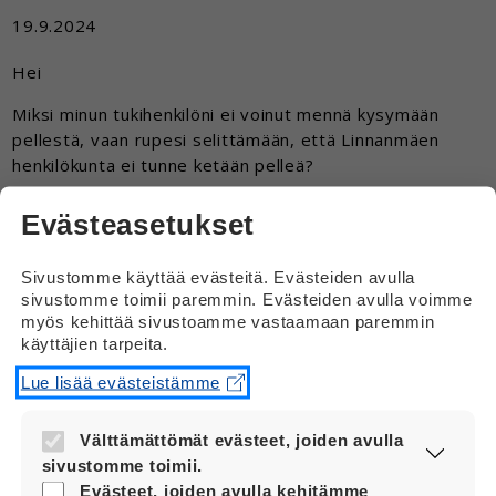
19.9.2024
Hei
Miksi minun tukihenkilöni ei voinut mennä kysymään
pellestä, vaan rupesi selittämään, että Linnanmäen
henkilökunta ei tunne ketään pelleä?
Eihän noin saa sanoa, jos ei kysy?
Evästeasetukset
Vastaus
Sivustomme käyttää evästeitä. Evästeiden avulla
sivustomme toimii paremmin. Evästeiden avulla voimme
Hei
myös kehittää sivustoamme vastaamaan paremmin
käyttäjien tarpeita.
En valitettavasti osaa vastata tukihenkilön
puolesta, kun en tiedä tilanteesta tarpeeksi.
Lue lisää evästeistämme
Jos asia mietityttää sinua, kysy asiasta
Välttämättömät evästeet, joiden avulla
tukihenkilöltä.
sivustomme toimii.
Kävitkö Linnanmäellä Iik-viikossa?
Nämä evästeet ovat aina käytössä, jotta
Evästeet, joiden avulla kehitämme