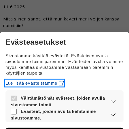
11.6.2025
Mitä siihen sanot, että mun kaveri meni veljen kanssa
naimisiin?
Vastaus
Evästeasetukset
Hei
Sivustomme käyttää evästeitä. Evästeiden avulla
sivustomme toimii paremmin. Evästeiden avulla voimme
Suomessa ei voi mennä naimisiin oman
myös kehittää sivustoamme vastaamaan paremmin
veljen kanssa.
käyttäjien tarpeita.
Mutta jonkun toisen ihmisen veljen kanssa
Lue lisää evästeistämme
ja Veli-nimisen miehen kanssa voi mennä
naimisiin.
Välttämättömät evästeet, joiden avulla
sivustomme toimii.
Nämä evästeet ovat aina käytössä, jotta
Evästeet, joiden avulla kehitämme
sivustoamme voi käyttää sujuvasti ja
sivustoamme.
turvallisesti.
Näiden evästeiden avulla keräämme tietoa,