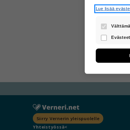
Lue lisää eväst
Välttämä
Nämä evästee
Evästeet
turvallisesti.
Näiden eväst
avulla voimm
Tietoa kerätä
sivuilla liik
voi yhdistää 
Voit valita,
Siirry Vernerin yleispuolelle
Yhteistyössä<