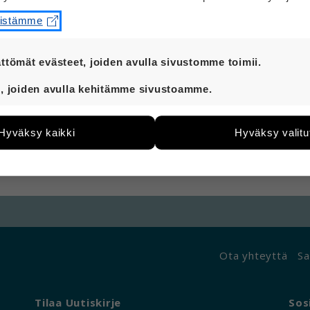
eistämme
Hei!
Kaveri tarkoittaa yleensä ihmistä, jonka kanssa
ttömät evästeet, joiden avulla sivustomme toimii.
Ystävä on yleensä läheisempi kuin kaveri.
t ovat aina käytössä, jotta sivustoamme voi käyttää sujuv
, joiden avulla kehitämme sivustoamme.
Ystävän kanssa voi puhua ja jakaa itselle tärkeit
eiden avulla keräämme tietoa, miten sivustoamme käytet
ystävä voi auttaa.
e kehittää sivustoamme vastaamaan paremmin käyttäjien 
Hyväksy kaikki
Hyväksy valitu
än esimerkiksi kävijämääristä ja siitä, mitä sivuja käytetä
Lue Vernerin lukijoiden ajatuksia ystävyydestä
utaan. Emme kuitenkaan kerää henkilötietoja kuten nimiä, e
yksittäiseen käyttäjään.
 hyväksytkö näiden evästeiden käytön.
Ota yhteyttä
Sa
Tilaa Uutiskirje
Sos