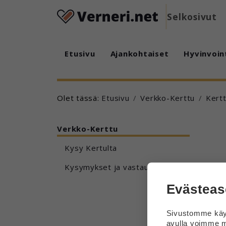
Selkosivut
Etusivu
Ajankohtaiset
Hyvinvoin
Olet tässä:
Etusivu
Verkko-Kerttu
Kertt
Verkko-Kerttu
Kysy Kertulta
Kysymykset ja vastaukset
Evästeas
Sivustomme käyt
avulla voimme m