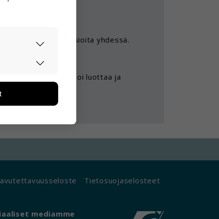
 voi tehdä mukavia asioita yhdessä.
asti ja
ä asioita. Ystävään voi luottaa ja
ään. Tiedon
tarpeita.
t
än ja miten
ikä tietoja
avutettavuusseloste
Tietosuojaselosteet
iaaliset mediamme