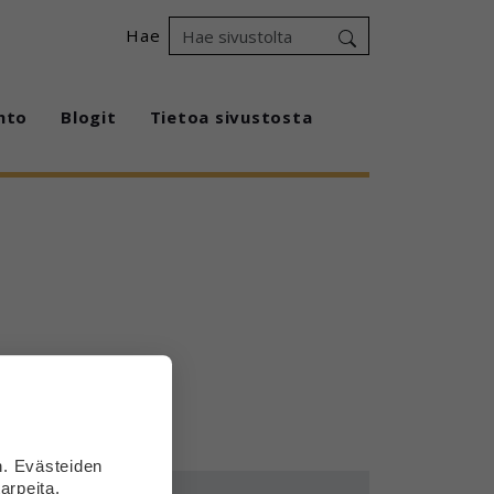
Hae
hto
Blogit
Tietoa sivustosta
n. Evästeiden
arpeita.