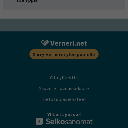
Tsemppiä!
Voit valita, hyväksytkö näiden evästeiden
käytön.
Siirry Vernerin yleispuolelle
Ota yhteyttä
Saavutettavuusseloste
Tietosuojaselosteet
Yhteistyössä<