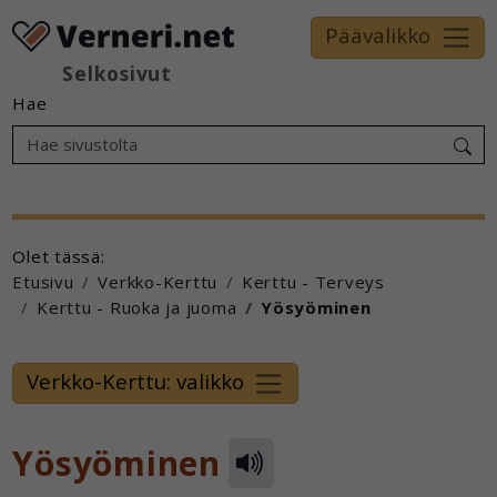
Päävalikko
Selkosivut
Hae
Olet tässä:
Etusivu
Verkko-Kerttu
Kerttu - Terveys
Kerttu - Ruoka ja juoma
Yösyöminen
Verkko-Kerttu: valikko
Yösyöminen