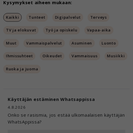
Kysymykset aiheen mukaan:
Kaikki
Tunteet
Digipalvelut
Terveys
TV ja elokuvat
Työ ja opiskelu
Vapaa-aika
Muut
Vammaispalvelut
Asuminen
Luonto
Ihmissuhteet
Oikeudet
Vammaisuus
Musiikki
Ruoka ja juoma
Käyttäjän estäminen Whatsappissa
4.8.2026
Onko se rasismia, jos estää ulkomaalaisen käyttäjän
WhatsAppissa?