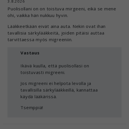
3.8.2026
Puolisollani on on toistuva mirgeeni, eikä se mene
ohi, vaikka hän nukkuu hyvin.
Lääkkeetkään eivät aina auta. Nekin ovat ihan
tavallisia särkylääkkeitä, joiden pitäisi auttaa
tarvittaessa myös migreeniin.
Vastaus
Ikävä kuulla, että puolisollasi on
toistuvasti migreeni.
Jos migreeni ei helpota levolla ja
tavallisilla särkylääkkeillä, kannattaa
käydä lääkärissä.
Tsemppiä!