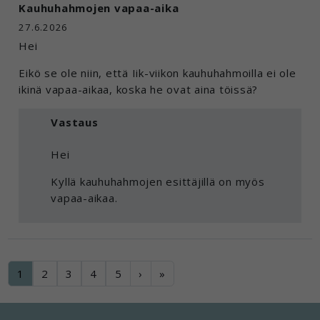
Kauhuhahmojen vapaa-aika
27.6.2026
Hei
Eikö se ole niin, että Iik-viikon kauhuhahmoilla ei ole
ikinä vapaa-aikaa, koska he ovat aina töissä?
Vastaus
Hei
Kyllä kauhuhahmojen esittäjillä on myös
vapaa-aikaa.
1
2
3
4
5
›
»