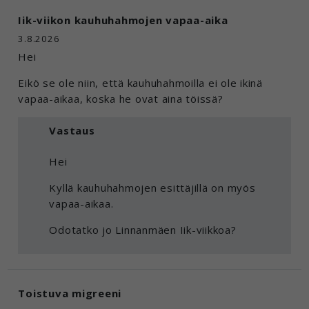
Iik-viikon kauhuhahmojen vapaa-aika
3.8.2026
Hei
Eikö se ole niin, että kauhuhahmoilla ei ole ikinä
vapaa-aikaa, koska he ovat aina töissä?
Vastaus
Hei
Kyllä kauhuhahmojen esittäjillä on myös
vapaa-aikaa.
Odotatko jo Linnanmäen Iik-viikkoa?
Toistuva migreeni