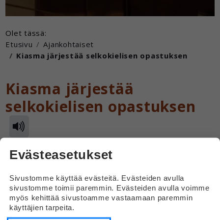
Olet tässä:
Etusivu
Ajankohtaiset
Kiasma järjestää selkokielisen opastuksen
Kiasma järjestää
selkokielisen opastuksen
Evästeasetukset
7.10.2025
Nykytaiteen museo Kiasma järjestää selkokielisen
Sivustomme käyttää evästeitä. Evästeiden avulla
opastetun kierroksen perjantaina 3. lokakuuta kello 13-
sivustomme toimii paremmin. Evästeiden avulla voimme
14.
myös kehittää sivustoamme vastaamaan paremmin
käyttäjien tarpeita.
Opastetulla kierroksella tutustutaan