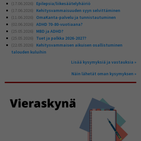
(17.06.2026)
Epilepsia/liikesäätelyhäiriö
Voit valita, hyväksytkö näiden evästeiden käytön.
(17.06.2026)
Kehitysvammaisuuden syyn selvittäminen
(11.06.2026)
OmaKanta-palvelu ja tunnistautuminen
(02.06.2026)
ADHD 70-80-vuotiaana?
(25.05.2026)
MBD ja ADHD?
(25.05.2026)
Tuet ja palkka 2026-2027?
(22.05.2026)
Kehitysvammaisen aikuisen osallistuminen
talouden kuluihin
Lisää kysymyksiä ja vastauksia
Näin lähetät oman kysymyksen