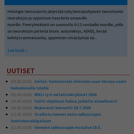
Helsingin tanssiopisto järjestää nykytanssipohjaisen tanssitunnin
neurokirjon ja oppimisen haasteita omaaville
nuorille. Pienryhmätunti on suunnattu 9-12-vuotiaille nuorille, joilla
on neurokirjon piirteitä (esim. autismikirjo, ADHD), lievää
kehitysvammaisuutta, oppimisen viivästymää tai...
Lue lisää
about Nykytanssin pienryhmä Helsingin
tanssiopistossa
UUTISET
(03.06.2026)
Väitös: Vammaisten ihmisten suun terveys usein
heikommalla tolalla
(02.06.2026)
MIELI ry:n vertaistukiryhmät 2026
(29.05.2026)
Valtti-ohjelman hakua jatkettu alueellisesti
(28.05.2026)
Mukavasti-konsertti 29.7.2026
(15.05.2026)
Osallistu Verneri.netin selkosivujen
luontokuvakilpailuun
(12.05.2026)
Vernerin selkosivujen Instalive 19.5.