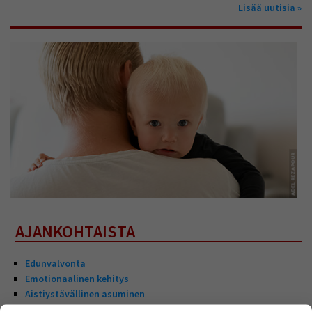
Lisää uutisia
AJANKOHTAISTA
Edunvalvonta
Emotionaalinen kehitys
Aistiystävällinen asuminen
Monen mutkan kautta sopivaan kotiin