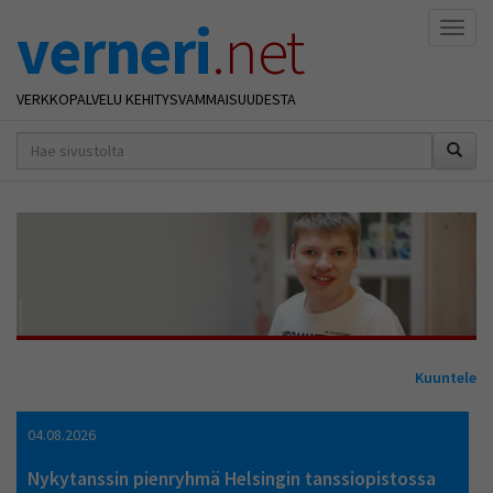
verneri
.net
Naviga
VERKKOPALVELU KEHITYSVAMMAISUUDESTA
hakusana(t)
*
Kuuntele
04.08.2026
Nykytanssin pienryhmä Helsingin tanssiopistossa