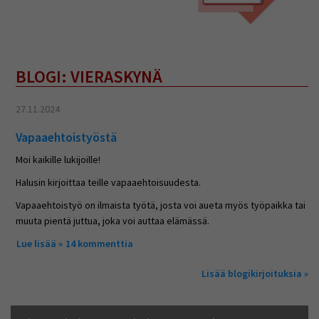
BLOGI: VIERASKYNÄ
27.11.2024
Vapaaehtoistyöstä
Moi kaikille lukijoille!
Halusin kirjoittaa teille vapaaehtoisuudesta.
Vapaaehtoistyö on ilmaista työtä, josta voi aueta myös työpaikka tai
muuta pientä juttua, joka voi auttaa elämässä.
Lue lisää
about Vapaaehtoistyöstä
14 kommenttia
Lisää blogikirjoituksia