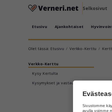
Selkosivut
Etusivu
Ajankohtaiset
Hyvinvoin
Olet tässä:
Etusivu
Verkko-Kerttu
Kert
Verkko-Kerttu
Kysy Kertulta
Kysymykset ja vastaukset
Evästeas
Sivustomme käyt
avulla voimme m