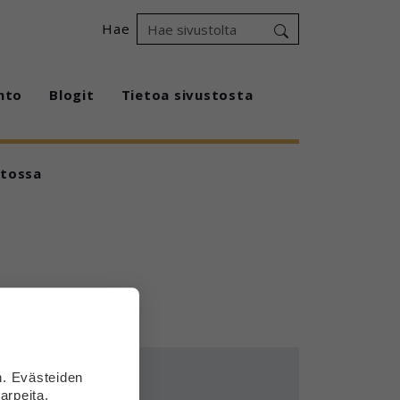
Hae
hto
Blogit
Tietoa sivustosta
itossa
?
n. Evästeiden
arpeita.