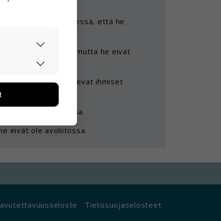
unta on päättänyt yhdessä, että he
ihmistä asuu yhdessä, mutta he eivät
asti ja
ään. Tiedon
iaa. Mutta kihloissa olevat ihmiset
tarpeita.
t
än ja miten
ikä tietoja
 ovat myös avoliitossa.
he eivät ole avoliitossa.
avutettavuusseloste
Tietosuojaselosteet