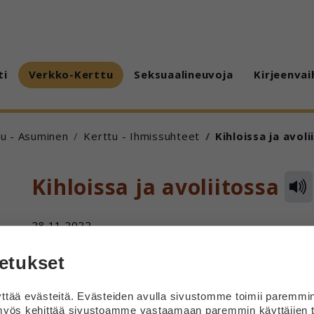
ti
Verkko-Kerttu
Seksuaalineuvoja
Kirjeenvai
tu - Asuminen
Kerttu - Ihmissuhteet
Kihloissa ja avoli
Kihloissa ja avoliitossa
28.11.2022
Jos on kihloissa, eihän se tarkoita, että on avoliitossa
etukset
Vastaus
tää evästeitä. Evästeiden avulla sivustomme toimii paremmi
yös kehittää sivustoamme vastaamaan paremmin käyttäjien t