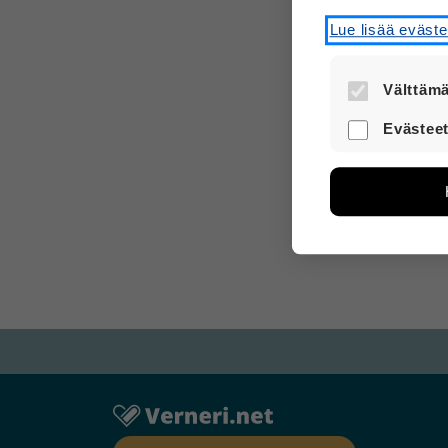
Lue lisää eväst
Välttämä
Nämä evästee
Evästeet
turvallisesti.
Näiden eväst
avulla voimm
Tietoa kerätä
sivuilla liik
voi yhdistää 
Voit valita,