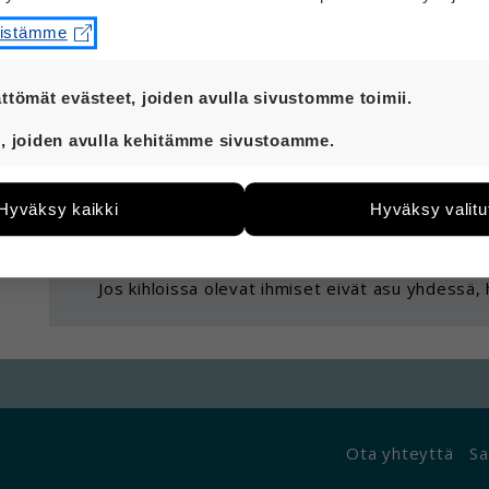
Hei
eistämme
Kihloissa oleminen tarkoittaa sitä, että parisk
menevät naimisiin.
ttömät evästeet, joiden avulla sivustomme toimii.
Avoliitto tarkoittaa parisuhdetta, jossa kaksi 
t ovat aina käytössä, jotta sivustoamme voi käyttää sujuv
ole naimisissa eli avioliitossa keskenään.
, joiden avulla kehitämme sivustoamme.
eiden avulla keräämme tietoa, miten sivustoamme käytet
Kihloissa oleminen ja avoliitto ovat kaksi eri as
e kehittää sivustoamme vastaamaan paremmin käyttäjien 
voivat olla myös avoliitossa.
Hyväksy kaikki
Hyväksy valitu
än esimerkiksi kävijämääristä ja siitä, mitä sivuja käytetä
utaan. Emme kuitenkaan kerää henkilötietoja kuten nimiä, e
Jos kihloissa olevat ihmiset asuvat yhdessä, he
yksittäiseen käyttäjään.
Jos kihloissa olevat ihmiset eivät asu yhdessä, 
 hyväksytkö näiden evästeiden käytön.
Ota yhteyttä
Sa