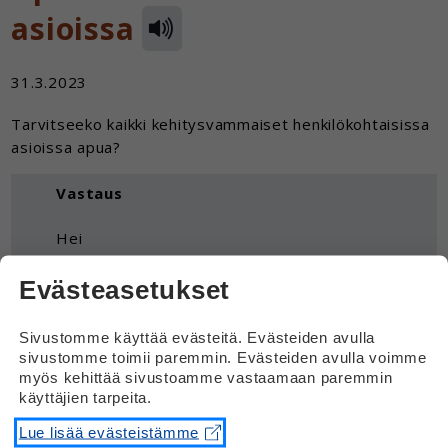
asioissa
31.3.2023
Tarvitseeko kaikki kehitysvammaiset henkilökohtaisissa
asioissa apua?
Vastaus
Hei
Ihan jokainen ihminen tarvitsee toisten
Evästeasetukset
ihmisten tukea ja apua. Kukaan ei pärjää
yksin.
Sivustomme käyttää evästeitä. Evästeiden avulla
sivustomme toimii paremmin. Evästeiden avulla voimme
Jokainen tarvitsee omanlaistaan apua. Joku
myös kehittää sivustoamme vastaamaan paremmin
tarvitsee apua enemmän, joku toinen
käyttäjien tarpeita.
vähemmän.
Lue lisää evästeistämme
Eri ihmiset tarvitsevat apua erilaisissa