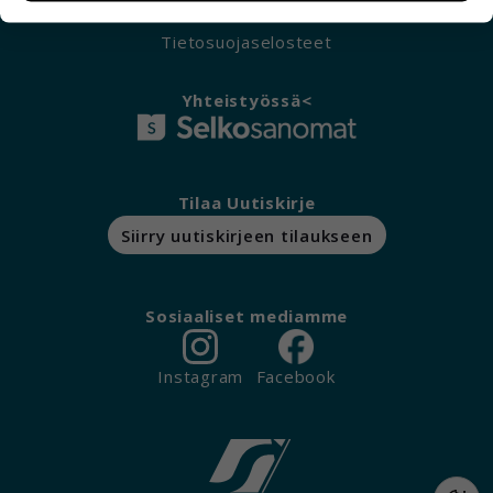
kuitenkaan kerää henkilötietoja kuten nimiä,
Tietosuojaselosteet
eikä tietoja voi yhdistää yksittäiseen käyttäjään.
Voit valita, hyväksytkö näiden evästeiden
Yhteistyössä<
käytön.
Tilaa Uutiskirje
Siirry uutiskirjeen tilaukseen
Sosiaaliset mediamme
Instagram
Facebook