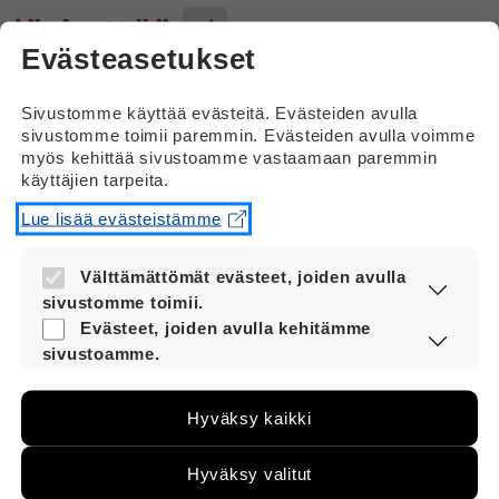
järkyttää
Evästeasetukset
23.12.2024
Sivustomme käyttää evästeitä. Evästeiden avulla
sivustomme toimii paremmin. Evästeiden avulla voimme
Vastaus
myös kehittää sivustoamme vastaamaan paremmin
käyttäjien tarpeita.
Lue lisää evästeistämme
Välttämättömät evästeet, joiden avulla
sivustomme toimii.
Nämä evästeet ovat aina käytössä, jotta
Evästeet, joiden avulla kehitämme
sivustoamme voi käyttää sujuvasti ja
sivustoamme.
Siirry Vernerin yleispuolelle
turvallisesti.
Näiden evästeiden avulla keräämme tietoa,
miten sivustoamme käytetään. Tiedon avulla
Hyväksy kaikki
voimme kehittää sivustoamme vastaamaan
paremmin käyttäjien tarpeita. Tietoa kerätään
Ota yhteyttä
esimerkiksi kävijämääristä ja siitä, mitä sivuja
Hyväksy valitut
käytetään ja miten sivuilla liikutaan. Emme
Saavutettavuusseloste