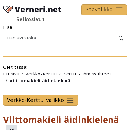
Päävalikko
Selkosivut
Hae
Olet tässä:
Etusivu
Verkko-Kerttu
Kerttu - Ihmissuhteet
Viittomakieli äidinkielenä
Verkko-Kerttu: valikko
Viittomakieli äidinkielenä