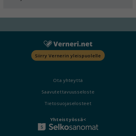
Voit valita, hyväksytkö näiden evästeiden
käytön.
Siirry Vernerin yleispuolelle
Ota yhteyttä
Saavutettavuusseloste
Tietosuojaselosteet
Yhteistyössä<