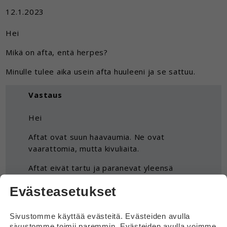
12.1.2023
Hei
Mikä on afta, entä herpes?
Minulle tulee aika usein afta huuleeni ja se sattuu.
Vastaus
Hei
Aftat ovat suun haavaumia. Ne ovat
vaarattomia, mutta kivuliaita.
Aftat eivät tartu ja paranevat yleensä
itsestään.
Evästeasetukset
Voit kysyä aftojen hoitoon neuvoja
apteekista.
Sivustomme käyttää evästeitä. Evästeiden avulla
sivustomme toimii paremmin. Evästeiden avulla voimme