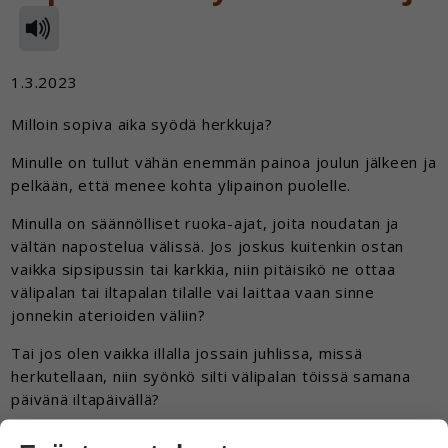
1.3.2023
Milloin sopiva aika syödä herkkuja?
Minulle on tullut vähän enemmän painoa joulun jälkeen ja
pelkään, että menee kohta ylipainon puolelle.
Minulla on säännölliset ruoka-ajat, joita noudatan ja
vältän napostelua välissä. Jos joskus kuitenkin ostan
vaikka sipsipussin tai karkkia, niin pitäisikö ne ottaa
välipalan tai iltapalan tilalle vai laittaa vaan sinne
jonnekin aterioiden väliin?
Tai jos olen vaikka illalla jossain juhlissa, missä
herkutellaan, niin syönkö silti välipalan töissä samana
päivänä iltapäivällä?
Töissä on myös melkein joka viikko yhtenä päivänä