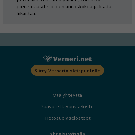
pienentää aterioiden annoskokoa ja lisätä
Voit valita, hyväksytkö näiden evästeiden
liikuntaa.
käytön.
Siirry Vernerin yleispuolelle
Ota yhteyttä
Saavutettavuusseloste
Tietosuojaselosteet
Yhteistyössä<