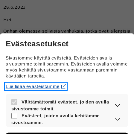
28.6.2023
Hei
Onhan olemassa sellaisia vanhuksia, jotka ovat allergisia
esimerkiksi hyttysenpistoille tai lääkkeille tai jollekin
Evästeasetukset
ruualle?
Vastaus
Sivustomme käyttää evästeitä. Evästeiden avulla
sivustomme toimii paremmin. Evästeiden avulla voimme
myös kehittää sivustoamme vastaamaan paremmin
Hei
käyttäjien tarpeita.
Kyllä on olemassa vanhuksia, jotka ovat
Lue lisää evästeistämme
allergisia esimerkiksi lääkkeille tai jollekin
ruoka-aineelle.
Välttämättömät evästeet, joiden avulla
sivustomme toimii.
Nämä evästeet ovat aina käytössä, jotta
Evästeet, joiden avulla kehitämme
sivustoamme voi käyttää sujuvasti ja
sivustoamme.
turvallisesti.
Näiden evästeiden avulla keräämme tietoa,