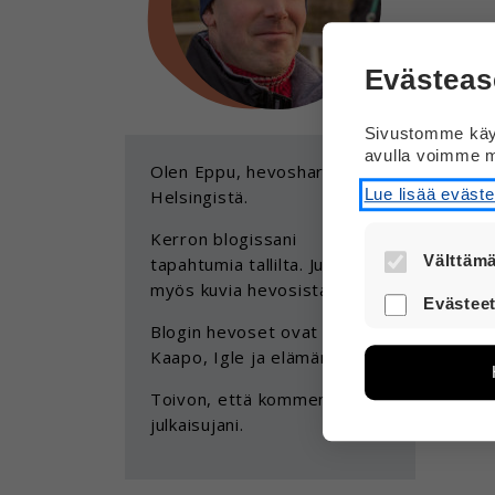
Evästeas
Sivustomme käyt
avulla voimme m
Olen Eppu, hevosharrastaja
Lue lisää eväst
Helsingistä.
Kerron blogissani
Välttämä
tapahtumia tallilta. Julkaisen
myös kuvia hevosista.
Nämä evästee
Evästeet
turvallisesti.
Blogin hevoset ovat Pasi,
Näiden eväst
Kaapo, Igle ja elämäni Edi.
avulla voimm
Tietoa kerätä
Toivon, että kommentoit
sivuilla liik
julkaisujani.
voi yhdistää 
Voit valita,