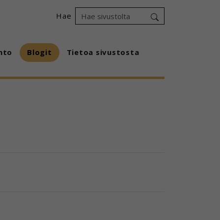
Hae
hto
Blogit
Tietoa sivustosta