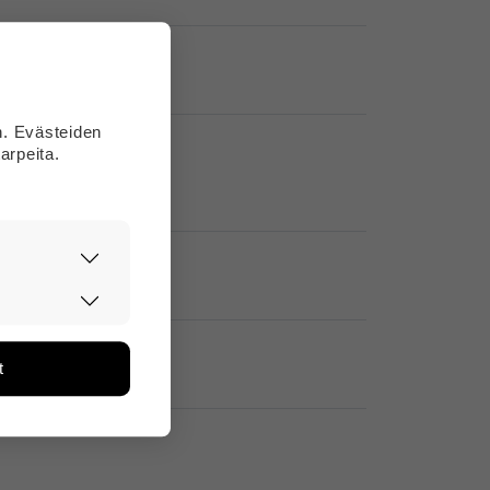
n. Evästeiden
arpeita.
asti ja
ään. Tiedon
tarpeita.
t
än ja miten
ikä tietoja