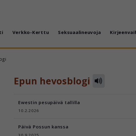
ti
Verkko-Kerttu
Seksuaalineuvoja
Kirjeenvai
ogi
Epun hevosblogi
Ewestin pesupäivä tallilla
10.2.2026
Päivä Possun kanssa
30.9.2025