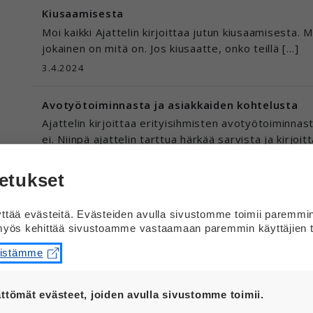
Kiusaamisesta
Moi kaikki Ajattelin kirjoittaa jutun kiusaamisesta. 
jokainen on mitä on. Jos kiusaatte, onko teillä […]
3.4.2024
Avotyötoiminnasta ja asiakkaiden kohtelusta
Ajattelin kirjoittaa erityisihmisten avotyötoiminnast
ei. Niinpä ajattelin tarttua härkää sarvista ja kirjoi
7.2.2024
etukset
Tasa-arvoinen liikunta
Onko liikunta tasa-arvoista, jos toisia suositaan as
tää evästeitä. Evästeiden avulla sivustomme toimii paremmi
yös kehittää sivustoamme vastaamaan paremmin käyttäjien t
yksilönä huomioon. Eikä katsoa historiaa. Jokainen o
7.8.2023
eistämme
Ilmainen työ
ttömät evästeet, joiden avulla sivustomme toimii.
Onko ilmainen työ sallittua Suomessa? Mun mielestä 