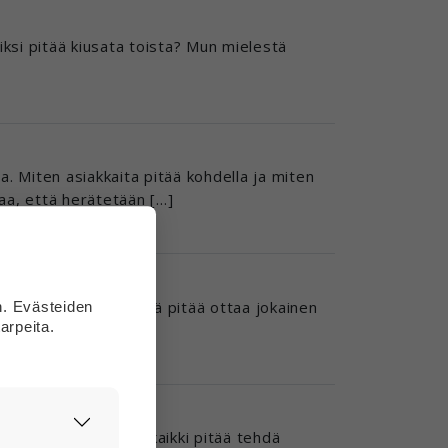
Miksi pitää kiusata toista? Mun mielestä
a. Miten asiakkaita pitää kohdella ja miten
ttaa, että herätetään […]
ioissa? Minun mielestä pitää ottaa jokainen
n. Evästeiden
arpeita.
ppii virheistä […]
se on väärin, että kaikki pitää tehdä