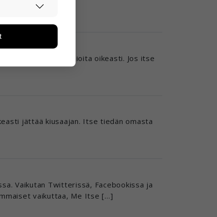
asti ja
mukainen […]
ään. Tiedon
tarpeita.
t
än ja miten
ikä tietoja
milla teoillamme asioita oikeasti. Jos itse
ikeasti jättää kiusaajan. Itse tiedän omasta
essa. Vaikutan Twitterissä, Facebookissa ja
mmaiset vaikuttaa, Me Itse […]