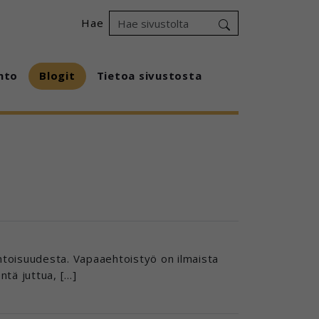
Hae
hto
Blogit
Tietoa sivustosta
aaehtoisuudesta. Vapaaehtoistyö on ilmaista
ntä juttua, […]