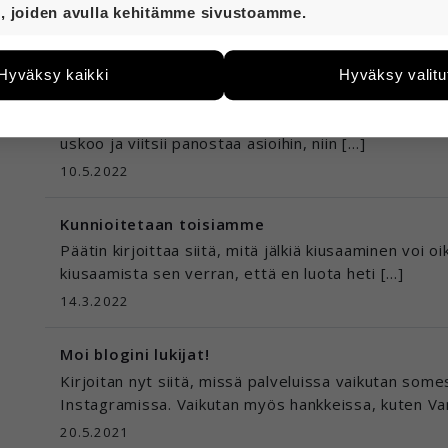
t ovat aina käytössä, jotta sivustoamme voi käyttää sujuv
ilmatteeksi. Kyllä työnteosta pitää saada oikeuden
, joiden avulla kehitämme sivustoamme.
27.9.2022
eiden avulla keräämme tietoa, miten sivustoamme käytet
e kehittää sivustoamme vastaamaan paremmin käyttäjien 
Hyväksy kaikki
Hyväksy valitu
än esimerkiksi kävijämääristä ja siitä, mitä sivuja käytetä
Miten voi vaikuttaa?
utaan. Emme kuitenkaan kerää henkilötietoja kuten nimiä, e
Minusta on todella hyvä juttu, että voimme edistää o
yksittäiseen käyttäjään.
uskoo ja viitsii panostaa asioihin, niin […]
 hyväksytkö näiden evästeiden käytön.
10.5.2022
Kunnioitetaan toisiamme
Päätin kirjoittaa siitä, mitä jälkiä kiusaaminen voi o
kiusaamista sen verran, että en luota heti […]
14.3.2022
Moi blogini lukijat!
Kirjoitan nyt siitä, missä palveluissa vaikutan som
Instagramissa. Vaikutan myös hankkeissa, kuten Va
20.5.2021