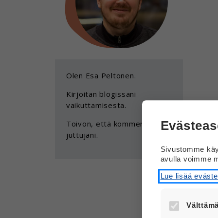
Olen Esa Peltonen.
Kirjoitan blogissani
vaikuttamisesta.
Evästeas
Toivon, että kommentoit
juttujani.
Sivustomme käyt
avulla voimme m
Lue lisää eväst
Välttämä