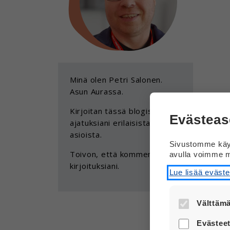
Minä olen Petri Salonen.
Asun Aurassa.
Kirjoitan tässä blogissa
Evästeas
ajatuksiani erilaisista
asioista.
Sivustomme käyt
Toivon, että kommentoit
avulla voimme m
kirjoituksiani.
Lue lisää eväst
Välttämä
Nämä evästee
Evästeet
turvallisesti.