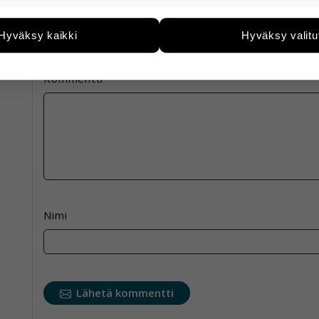
nappia.
eiden avulla keräämme tietoa, miten sivustoamme käytet
e kehittää sivustoamme vastaamaan paremmin käyttäjien 
Kommenttisi julkaistaan tarkistuksen jälkeen.
Hyväksy kaikki
Hyväksy valitu
än esimerkiksi kävijämääristä ja siitä, mitä sivuja käytetä
utaan. Emme kuitenkaan kerää henkilötietoja kuten nimiä, e
yksittäiseen käyttäjään.
Kommentti
 hyväksytkö näiden evästeiden käytön.
Nimi
Lähetä kommentti