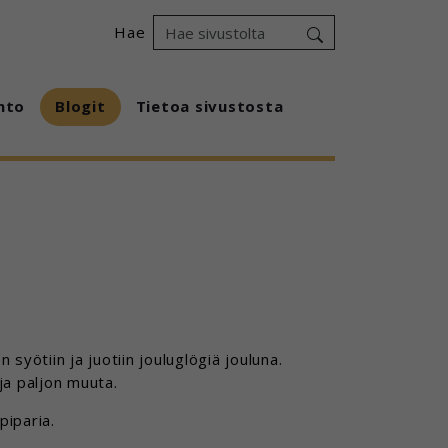
Hae
hto
Blogit
Tietoa sivustosta
en syötiin ja juotiin jouluglögiä jouluna.
 ja paljon muuta.
piparia.