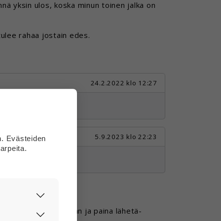
nnä yksin ulos, koska minun toinen jalka on
tulee rahaa jostain edes.
24.2.2022 klo 12:27
aa kevättä.
5.9.2023 klo 22:23
n. Evästeiden
arpeita.
asti ja
a se kommentti-kenttään ja paina lähetä-