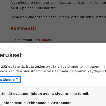
Nyt ulkona on sen verran liukasta, että en uskalla me
ollut kipsissä 2 kuukautta.
Minä oon yhdestä asiasta iloinen, että on töitä, että 
Kommentit
Kirjoittanut
Pörriäinen
Ei ne pienet tulot vaan ne suuret menot :D Rauhais
etukset
Kirjoittanut
Emmi
tää evästeitä. Evästeiden avulla sivustomme toimii paremmi
yös kehittää sivustoamme vastaamaan paremmin käyttäjien t
Sulla on hyviä kirjoituksia
eistämme
Kommentoi
ttömät evästeet, joiden avulla sivustomme toimii.
t ovat aina käytössä, jotta sivustoamme voi käyttää sujuv
Jos haluat kertoa mielipiteesi kirjoituksesta, kirjoit
, joiden avulla kehitämme sivustoamme.