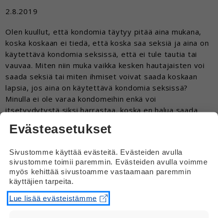
2.8.2019
Olen kuullut, että kondomia täytyy pitää aina mukana,
koska koskaan ei tiedä, että koska saa seksiä ja aina on
käytettävä kondomia seksissä, että ei tule tautia tai
vauvaa. Miten niin muka vaikka kesken hautajaisten voi
saada seksiä tai miten ihmiset voivat saada koskaan
lapsia, jos aina on käytettävä kondomia seksissä?
Minulla ei ole varaa kondomeihin enkä voi
itsetyydytystä siksi harrastaa, koska en halua saada
sen takia tautia tai vauvaa.
Evästeasetukset
Vastaus
Sivustomme käyttää evästeitä. Evästeiden avulla
sivustomme toimii paremmin. Evästeiden avulla voimme
Kondomi suojaa seksitaudeilta ja ei-
myös kehittää sivustoamme vastaamaan paremmin
toivotuilta raskauksilta. Kondomia ei käytetä
käyttäjien tarpeita.
silloin, kun pari haluaa saada vauvan.
Lue lisää evästeistämme
Itsetyydytyksessä ei tarvitse käyttää
kondomia. Siinä ei voi saada tautia tai tulla