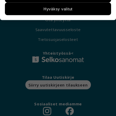
paremmin käyttäjien tarpeita. Tietoa kerätään
esimerkiksi kävijämääristä ja siitä, mitä sivuja
Hyväksy valitut
käytetään ja miten sivuilla liikutaan. Emme
kuitenkaan kerää henkilötietoja kuten nimiä,
Ota yhteyttä
eikä tietoja voi yhdistää yksittäiseen käyttäjään.
Saavutettavuusseloste
Voit valita, hyväksytkö näiden evästeiden
Tietosuojaselosteet
käytön.
Yhteistyössä<
Tilaa Uutiskirje
Siirry uutiskirjeen tilaukseen
Sosiaaliset mediamme