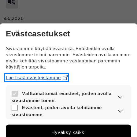
8.6.2026
Meneekö ohut kondomi helposti rikki suuseksissä?
Evästeasetukset
Vastaus
Sivustomme käyttää evästeitä. Evästeiden avulla
sivustomme toimii paremmin. Evästeiden avulla voimme
Hei
myös kehittää sivustoamme vastaamaan paremmin
käyttäjien tarpeita.
Ohutkin kondomi kestää yleensä hyvin
suuseksiä.
Lue lisää evästeistämme
Välttämättömät evästeet, joiden avulla
sivustomme toimii.
Nämä evästeet ovat aina käytössä, jotta
Evästeet, joiden avulla kehitämme
sivustoamme voi käyttää sujuvasti ja
sivustoamme.
turvallisesti.
Näiden evästeiden avulla keräämme tietoa,
miten sivustoamme käytetään. Tiedon avulla
Hyväksy kaikki
voimme kehittää sivustoamme vastaamaan
Siirry Vernerin yleispuolelle