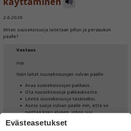
käyttäminen
2.6.2026
Miten suuseksisuoja laitetaan pillun ja peräaukon
päälle?
Vastaus
Hei
Näin laitat suuseksisuojan vulvan päälle:
Avaa suuseksisuojan pakkaus.
Ota suuseksisuoja pakkauksesta.
Levitä suuseksisuoja tasaiseksi.
Aseta suoja vulvan päälle niin, että se
peittää koko alueen, johon suu
koskettaa.
Evästeasetukset
Pidä kalvoa paikallaan käsin tai pyydä