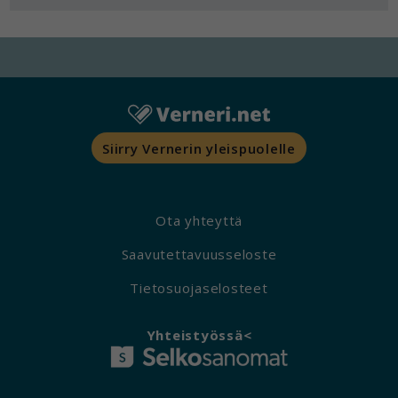
käytön.
Siirry Vernerin yleispuolelle
Ota yhteyttä
Saavutettavuusseloste
Tietosuojaselosteet
Yhteistyössä<