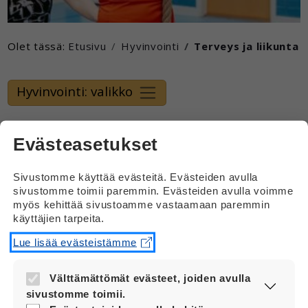
Olet tässä:
Etusivu
Hyvinvointi
Terveys ja liikunta
Hyvinvointi: valikko
Terveys ja liikunta
Evästeasetukset
Sivustomme käyttää evästeitä. Evästeiden avulla
Näillä sivuilla on tietoa terveydestä ja vinkkejä
sivustomme toimii paremmin. Evästeiden avulla voimme
terveellisiin elämäntapoihin.
myös kehittää sivustoamme vastaamaan paremmin
käyttäjien tarpeita.
Voit lukea esimerkiksi
Lue lisää evästeistämme
päihteistä
terveellisestä ruokavaliosta
Välttämättömät evästeet, joiden avulla
liikunnasta
sivustomme toimii.
unesta ja levosta.