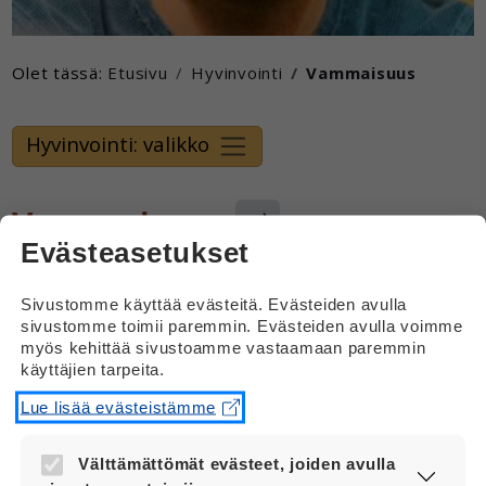
Olet tässä:
Etusivu
Hyvinvointi
Vammaisuus
Hyvinvointi: valikko
Vammaisuus
Evästeasetukset
Vammaisuus voi vaikeuttaa osallistumista yhteiskunnan
Sivustomme käyttää evästeitä. Evästeiden avulla
toimintaan. Osallistumisen esteenä voi olla esimerkiksi
sivustomme toimii paremmin. Evästeiden avulla voimme
liian monimutkainen kieli tai rakennukset, jonne ei pääse
myös kehittää sivustoamme vastaamaan paremmin
pyörätuolilla.
käyttäjien tarpeita.
Yhteiskunnan tehtävä on poistaa näitä esteitä ja tarjota
Lue lisää evästeistämme
tukea, jotta kaikki voivat osallistua tasavertaisesti.
Välttämättömät evästeet, joiden avulla
Vammaisuus-sivuilta saat tietoa vammaisuudesta,