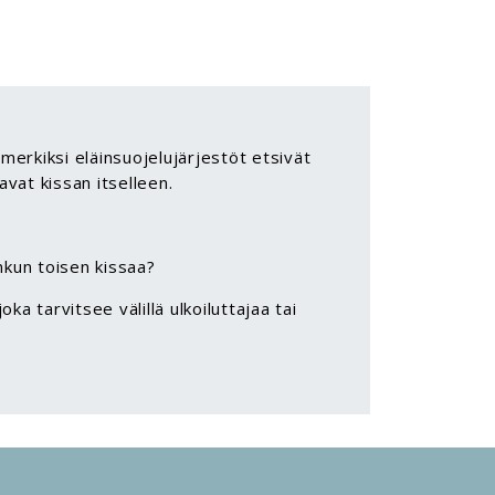
imerkiksi eläinsuojelujärjestöt etsivät
ttavat kissan itselleen.
nkun toisen kissaa?
joka tarvitsee välillä ulkoiluttajaa tai