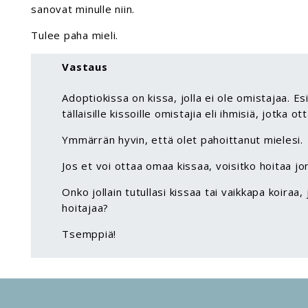
sanovat minulle niin.
Tulee paha mieli.
Vastaus
Adoptiokissa on kissa, jolla ei ole omistajaa. Es
tällaisille kissoille omistajia eli ihmisiä, jotka o
Ymmärrän hyvin, että olet pahoittanut mielesi.
Jos et voi ottaa omaa kissaa, voisitko hoitaa jo
Onko jollain tutullasi kissaa tai vaikkapa koiraa, 
hoitajaa?
Tsemppiä!