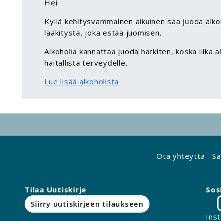
Hei
Kyllä kehitysvammainen aikuinen saa juoda alkoho
lääkitystä, joka estää juomisen.
Alkoholia kannattaa juoda harkiten, koska liika al
haitallista terveydelle.
Lue lisää alkoholista
Ota yhteyttä
Sa
Tilaa Uutiskirje
Sos
Siirry uutiskirjeen tilaukseen
Ins