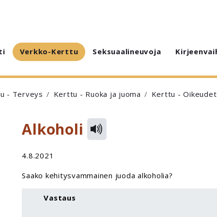
ti
Verkko-Kerttu
Seksuaalineuvoja
Kirjeenvai
tu - Terveys
Kerttu - Ruoka ja juoma
Kerttu - Oikeudet
Alkoholi
4.8.2021
Saako kehitysvammainen juoda alkoholia?
Vastaus