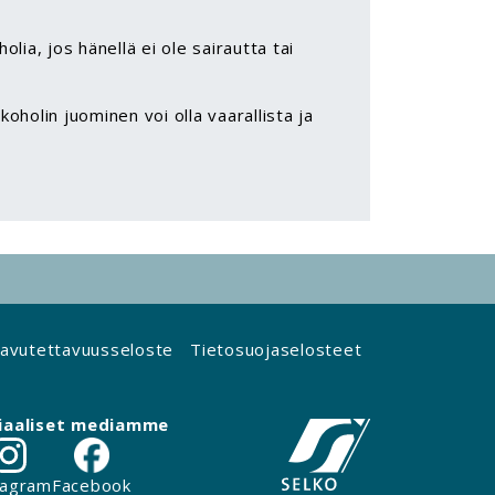
lia, jos hänellä ei ole sairautta tai
koholin juominen voi olla vaarallista ja
avutettavuusseloste
Tietosuojaselosteet
iaaliset mediamme
tagram
Facebook