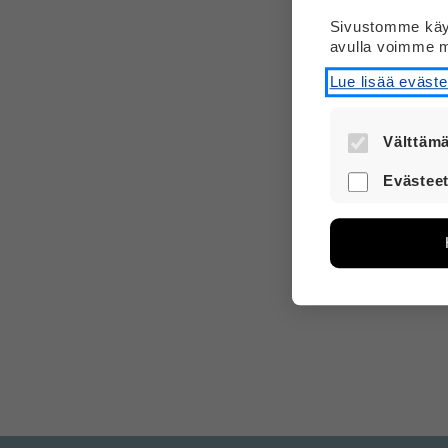
Sivustomme käyt
avulla voimme m
Lue lisää eväst
Välttämä
Nämä evästee
Evästeet
turvallisesti.
Näiden eväst
avulla voimm
Tietoa kerätä
sivuilla liik
voi yhdistää 
Voit valita,