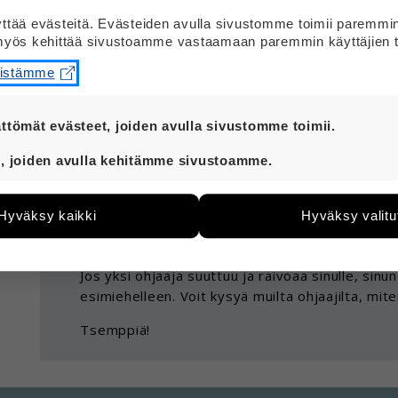
tää evästeitä. Evästeiden avulla sivustomme toimii paremmi
Kerran ostin apteekista nenäliinoja ja paketin särkyl
yös kehittää sivustoamme vastaamaan paremmin käyttäjien t
alkoi heti raivota, etten olisi saanut ostaa niitä ilman
eistämme
Muiden ohjaajien mielestä tein ihan oikein. Lääkäri on
apteekista löytyviä särkylääkkeitä, joihin ei tarvita r
ttömät evästeet, joiden avulla sivustomme toimii.
hyvää syytä.
t ovat aina käytössä, jotta sivustoamme voi käyttää sujuv
, joiden avulla kehitämme sivustoamme.
Vastaus
eiden avulla keräämme tietoa, miten sivustoamme käytet
e kehittää sivustoamme vastaamaan paremmin käyttäjien 
Ohjaaja ei tietenkään saisi raivota sinulle.
Hyväksy kaikki
Hyväksy valitu
än esimerkiksi kävijämääristä ja siitä, mitä sivuja käytetä
Hyvä että olet jutellut asiasta muidenkin ohjaaj
utaan. Emme kuitenkaan kerää henkilötietoja kuten nimiä, e
yksittäiseen käyttäjään.
Jos yksi ohjaaja suuttuu ja raivoaa sinulle, sin
 hyväksytkö näiden evästeiden käytön.
esimiehelleen. Voit kysyä muilta ohjaajilta, mi
Tsemppiä!