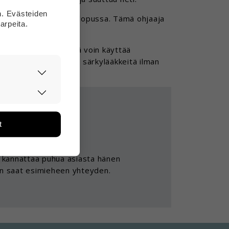
n. Evästeiden
ääkettä, kun ne olivat lopussa. Tämä ohjaaja
arpeita.
 ohjaajien apua.
 sanonut minulle, että voin käyttää
eseptiä. Enkä minä ota särkylääkkeitä ilman
asti ja
ään. Tiedon
tarpeita.
t
än ja miten
ien kanssa.
ikä tietoja
un kannattaa puhua asiasta hänen
ten saat esimieheen yhteyden.