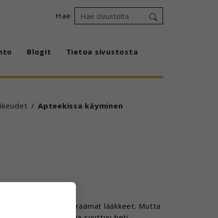
Hae
hto
Blogit
Tietoa sivustosta
Oikeudet
Apteekissa käyminen
tamassa lääkärin määräämät lääkkeet. Mutta
 yksi asuntolan ohjaaja suuttuu heti.