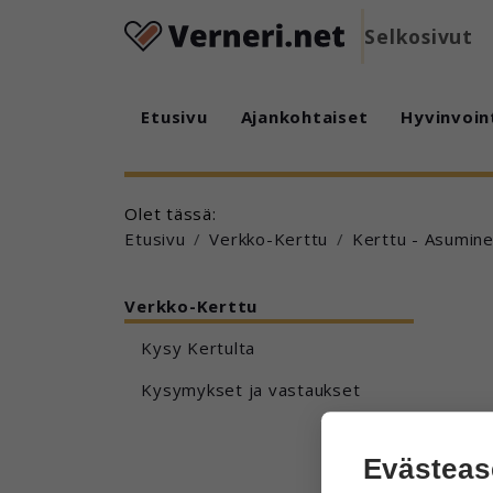
Selkosivut
Etusivu
Ajankohtaiset
Hyvinvoin
Olet tässä:
Etusivu
Verkko-Kerttu
Kerttu - Asumin
Verkko-Kerttu
Kysy Kertulta
Kysymykset ja vastaukset
Evästeas