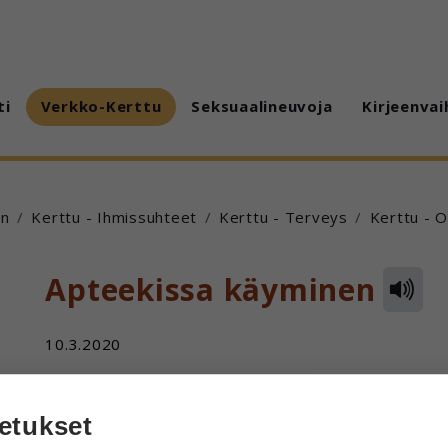
ti
Verkko-Kerttu
Seksuaalineuvoja
Kirjeenvai
en
Kerttu - Ihmissuhteet
Kerttu - Terveys
Kerttu - 
Apteekissa käyminen
10.3.2020
Moi.
etukset
Minä olen jo monta vuotta käynyt itse apteekissa os
jos ostan apteekista jotain muuta mitä tarvitsen, niin