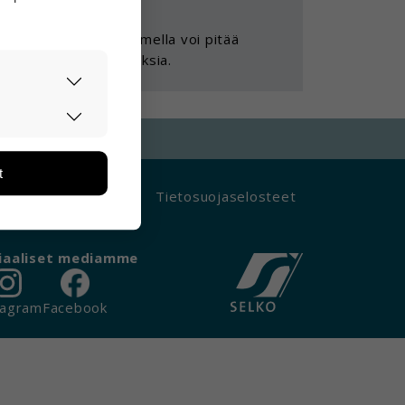
yyn tukea ja sen istuimella voi pitää
ljettaa vaikkapa ostoksia.
asti ja
ään. Tiedon
tarpeita.
t
än ja miten
avutettavuusseloste
Tietosuojaselosteet
ikä tietoja
iaaliset mediamme
tagram
Facebook