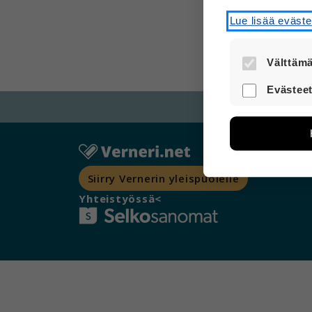
Lue lisää eväst
Välttämä
Nämä evästee
Evästeet
turvallisesti.
Näiden eväst
avulla voimm
Tietoa kerätä
sivuilla liik
voi yhdistää 
Siirry Vernerin yleispuolelle
Voit valita,
Yhteistyössä<