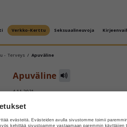
ti
Verkko-Kerttu
Seksuaalineuvoja
Kirjeenvai
tu - Terveys
Apuväline
Apuväline
4.11.2021
Kumpi näistä on oikein, rollaattori vai rullaattori?
etukset
Vastaus
tää evästeitä. Evästeiden avulla sivustomme toimii paremmi
yös kehittää sivustoamme vastaamaan paremmin käyttäjien t