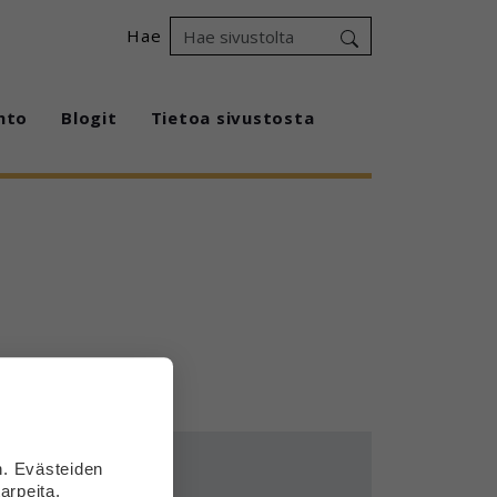
Hae
hto
Blogit
Tietoa sivustosta
n. Evästeiden
arpeita.