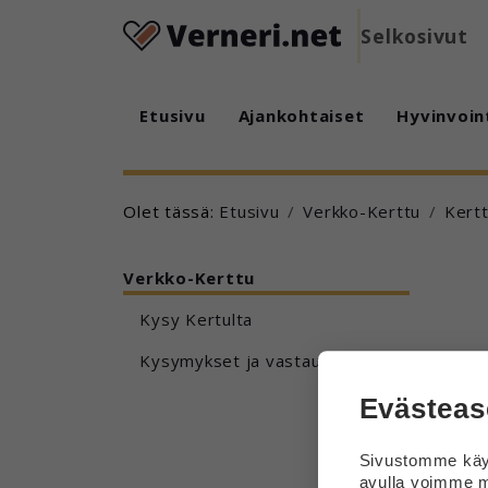
Selkosivut
Etusivu
Ajankohtaiset
Hyvinvoin
Olet tässä:
Etusivu
Verkko-Kerttu
Kert
Verkko-Kerttu
Kysy Kertulta
Kysymykset ja vastaukset
Evästeas
Sivustomme käyt
avulla voimme m