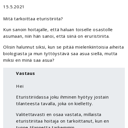
15.5.2021
Mitä tarkoittaa eturistiriita?
Kun sanoin hoitajalle, että haluan toiselle osastolle
asumaan, niin hän sanoi, että siinä on eruristiriita.
Olisin halunnut siksi, kun se pitää mielenkiintoisia aiheita
biologiasta ja mun tyttöystävä saa asua siellä, mutta
miksi en minä saa asua?
Vastaus
Hei
Eturistiriidassa joku ihminen hyötyy jostain
tilanteesta tavalla, joka on kielletty.
Valitettavasti en osaa vastata, millaista
eturistiriitaa hoitaja on tarkoittanut, kun en
tunne tilannetta tarkemmin.