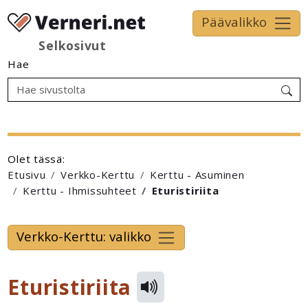
Päävalikko
Selkosivut
Hae
Olet tässä:
Etusivu
Verkko-Kerttu
Kerttu - Asuminen
Kerttu - Ihmissuhteet
Eturistiriita
Verkko-Kerttu: valikko
Eturistiriita