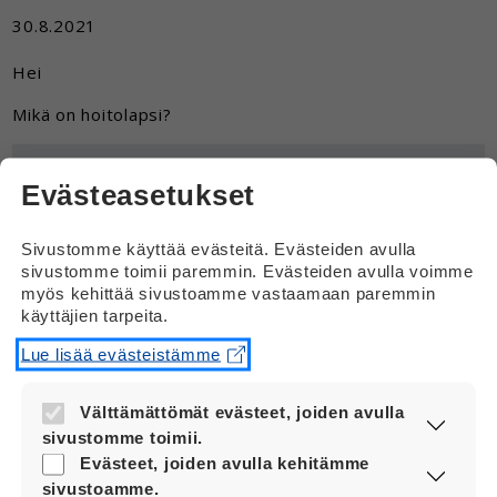
30.8.2021
Hei
Mikä on hoitolapsi?
Vastaus
Evästeasetukset
Hei
Sivustomme käyttää evästeitä. Evästeiden avulla
Hoitolapsi on lapsi, jota joku hoitaa
sivustomme toimii paremmin. Evästeiden avulla voimme
säännöllisesti.
myös kehittää sivustoamme vastaamaan paremmin
käyttäjien tarpeita.
Jos esimerkiksi minä hoidan jonkun toisen
lasta kerran viikossa, tuo lapsi on minun
Lue lisää evästeistämme
hoitolapseni. Hän ei siis ole minun oma
lapseni vaan jonkun muun lapsi, josta minä
Välttämättömät evästeet, joiden avulla
huolehdin kerran viikossa.
sivustomme toimii.
Nämä evästeet ovat aina käytössä, jotta
Evästeet, joiden avulla kehitämme
sivustoamme voi käyttää sujuvasti ja
sivustoamme.