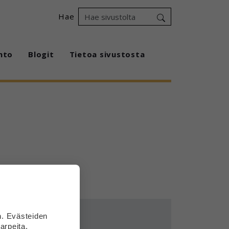
Hae
hto
Blogit
Tietoa sivustosta
n. Evästeiden
arpeita.