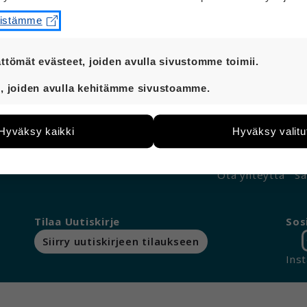
Hei
eistämme
Inflaatio tarkoittaa sitä, että hinnat nousevat j
Jos esimerkiksi ruuan hinta nousee, samalla mää
ttömät evästeet, joiden avulla sivustomme toimii.
ruokaa kuin ennen.
t ovat aina käytössä, jotta sivustoamme voi käyttää sujuv
, joiden avulla kehitämme sivustoamme.
eiden avulla keräämme tietoa, miten sivustoamme käytet
e kehittää sivustoamme vastaamaan paremmin käyttäjien 
Hyväksy kaikki
Hyväksy valitu
än esimerkiksi kävijämääristä ja siitä, mitä sivuja käytetä
utaan. Emme kuitenkaan kerää henkilötietoja kuten nimiä, e
yksittäiseen käyttäjään.
Ota yhteyttä
Sa
 hyväksytkö näiden evästeiden käytön.
Tilaa Uutiskirje
Sos
Siirry uutiskirjeen tilaukseen
Ins