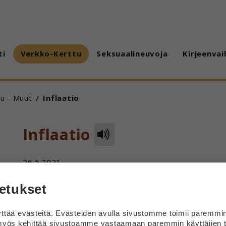
ti
Verkko-Kerttu
Seksuaalineuvoja
Kirjeenvai
u - Muut
Inflaatio
Inflaatio
26.5.2021
Mitä tarkoittaa inflaatio?
etukset
Vastaus
tää evästeitä. Evästeiden avulla sivustomme toimii paremmi
yös kehittää sivustoamme vastaamaan paremmin käyttäjien t