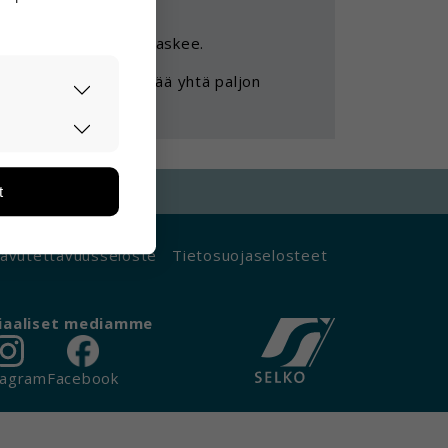
a samalla rahan arvo laskee.
rällä rahaa ei saa enää yhtä paljon
asti ja
ään. Tiedon
tarpeita.
t
än ja miten
ikä tietoja
avutettavuusseloste
Tietosuojaselosteet
iaaliset mediamme
tagram
Facebook