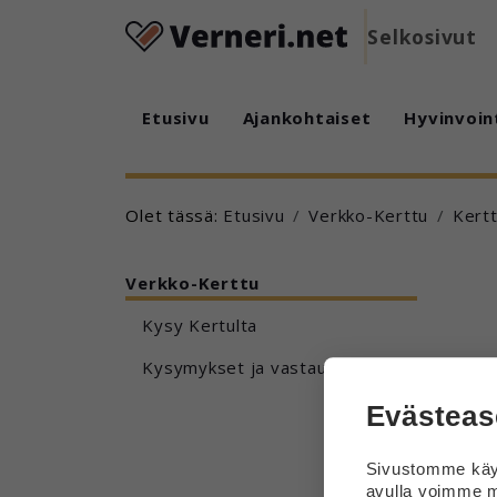
Selkosivut
Etusivu
Ajankohtaiset
Hyvinvoin
Olet tässä:
Etusivu
Verkko-Kerttu
Kertt
Verkko-Kerttu
Kysy Kertulta
Kysymykset ja vastaukset
Evästeas
Sivustomme käyt
avulla voimme m