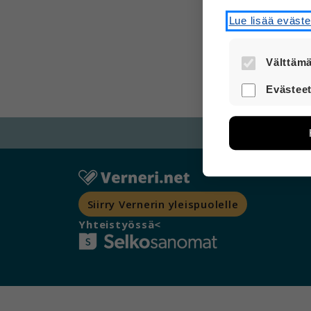
Lue lisää eväst
Välttämä
Nämä evästee
Evästeet
turvallisesti.
Näiden eväst
avulla voimm
Tietoa kerätä
sivuilla liik
voi yhdistää 
Voit valita,
Siirry Vernerin yleispuolelle
Yhteistyössä<