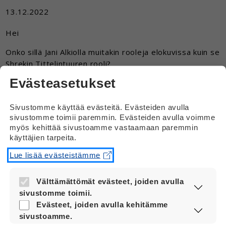
13.12.2022
Hei
Onko sillä Jani Alkiolla muitakin rooleja elokuvissa kuin se
Shrekin Tittelintuuren rooli?
Evästeasetukset
Vastaus
Sivustomme käyttää evästeitä. Evästeiden avulla
Hei
sivustomme toimii paremmin. Evästeiden avulla voimme
myös kehittää sivustoamme vastaamaan paremmin
Etsin netistä tietoa hakusanoilla Jani Alkio
käyttäjien tarpeita.
elokuvat.
Lue lisää evästeistämme
Kino Rio -sivustolla oli tieto, että Jani Alkio
on ollut ääninäyttelijä ainakin elokuvassa
Välttämättömät evästeet, joiden avulla
Lemmikkien salainen elämä.
sivustomme toimii.
Nämä evästeet ovat aina käytössä, jotta
Evästeet, joiden avulla kehitämme
sivustoamme voi käyttää sujuvasti ja
sivustoamme.
turvallisesti.