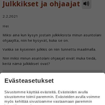
Julkkikset ja ohjaajat
2.2.2021
Hei
Miksi aina kun kysyn jostain julkkiksista minun asuntolani
ohjaajilta, niin he kysyvät, kuka se on.
Vaikka se kyseinen julkkis on niin tunnettu maailmalla.
Niin miksi minun asuntolani ohjaajat eivät muka tiedä,
keitä nämä julkkikset ovat?
Vastaus
Evästeasetukset
Hei
Sivustomme käyttää evästeitä. Evästeiden avulla
Eri ihmiset ovat kiinnostuneita eri asioista.
sivustomme toimii paremmin. Evästeiden avulla voimme
Eri ihmiset seuraavat eri asioita vaikkapa
myös kehittää sivustoamme vastaamaan paremmin
lehdistä ja netistä.