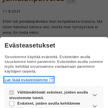
11.8.2021
Eilen tuli Jumalanpalvelus mun kotipaikasta Oulusta. Mä
olisin halunnut katsoa sen, mutta mun tyttöystävä ei
anna. En tiedä miksi.
Vastaus
Evästeasetukset
Hei
Sivustomme käyttää evästeitä. Evästeiden avulla
sivustomme toimii paremmin. Evästeiden avulla voimme
Kysyitkö tyttöystävältä, miksi hän ei
myös kehittää sivustoamme vastaamaan paremmin
antanut sinun katsoa jumalanpalvelusta?
käyttäjien tarpeita.
Sinun kannattaa jutella asiasta tyttöystäväsi
Lue lisää evästeistämme
kanssa. Kerro, mitä ajattelet asiasta. Kysy,
mitä tyttöystäväsi ajattelee asiasta.
Välttämättömät evästeet, joiden avulla
sivustomme toimii.
Tsemppiä!
Nämä evästeet ovat aina käytössä, jotta
Evästeet, joiden avulla kehitämme