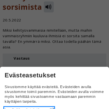
sorsimista
20.5.2022
Miksi kehitysvammaisia nimitellään, mutta muihin
vammaisryhmiin kuuluvia ihmisiä ei sorsita samalla
tavalla? En ymmärrä miksi. Ottaa todella päähän tämä
asia.
Vastaus
Hei
Evästeasetukset
Nimittely on väärin ja aiheuttaa paljon
pahaa oloa.
Sivustomme käyttää evästeitä. Evästeiden avulla
sivustomme toimii paremmin. Evästeiden avulla voimme
Ymmärrän siis hyvin, että asia ottaa todella
myös kehittää sivustoamme vastaamaan paremmin
päähän. Minua myös.
käyttäjien tarpeita.
En osaa sanoa, nimitelläänkö