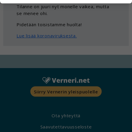
kuitenkaan kerää henkilötietoja kuten nimiä,
Tilanne on juuri nyt monelle vaikea, mutta
eikä tietoja voi yhdistää yksittäiseen käyttäjään.
se menee ohi.
Voit valita, hyväksytkö näiden evästeiden
Pidetään toisistamme huolta!
käytön.
Lue lisää koronaviruksesta.
Siirry Vernerin yleispuolelle
Ota yhteyttä
Saavutettavuusseloste