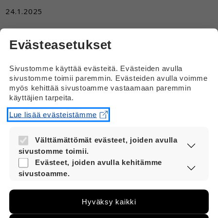
24.1.2025
Tarkoitin kyllä, voiko tulla kuukautiset, jos ei ole
Evästeasetukset
transmies?
Vastaus
Sivustomme käyttää evästeitä. Evästeiden avulla
sivustomme toimii paremmin. Evästeiden avulla voimme
Hei
myös kehittää sivustoamme vastaamaan paremmin
käyttäjien tarpeita.
Miehelle ei voi tulla kuukautiset.
Lue lisää evästeistämme
Välttämättömät evästeet, joiden avulla
sivustomme toimii.
Nämä evästeet ovat aina käytössä, jotta
Evästeet, joiden avulla kehitämme
sivustoamme voi käyttää sujuvasti ja
sivustoamme.
turvallisesti.
Näiden evästeiden avulla keräämme tietoa,
miten sivustoamme käytetään. Tiedon avulla
Siirry Vernerin yleispuolelle
Hyväksy kaikki
voimme kehittää sivustoamme vastaamaan
paremmin käyttäjien tarpeita. Tietoa kerätään