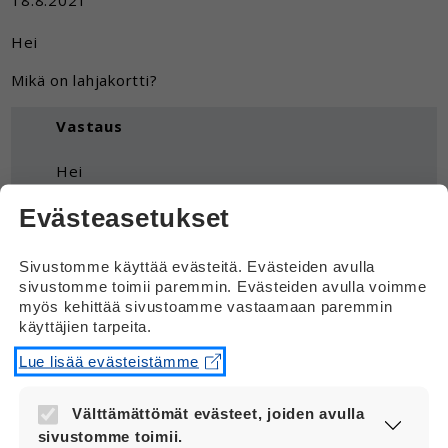
18.8.2021
Hei
Mikä on lahjakortti?
Vastaus
Hei
Lahjakortti on kortti, joka annetaan jollekin
Evästeasetukset
lahjaksi. Lahjakortteja on erilaisia.
Sivustomme käyttää evästeitä. Evästeiden avulla
Lahjakortti voi vastata tiettyä rahasummaa
sivustomme toimii paremmin. Evästeiden avulla voimme
esimerkiksi kaupassa. Jos saat vaikkapa 10
myös kehittää sivustoamme vastaamaan paremmin
euron lahjakortin ruokakauppaan, saat
käyttäjien tarpeita.
lahjakortilla 10 euron edestä ruokaa
kaupasta.
Lue lisää evästeistämme
Lahjakortilla voi saada myös jonkun
Välttämättömät evästeet, joiden avulla
palvelun. Jos saat esimerkiksi lahjakortin
sivustomme toimii.
hierojalle, saat lahjakortilla yhden hieronnan