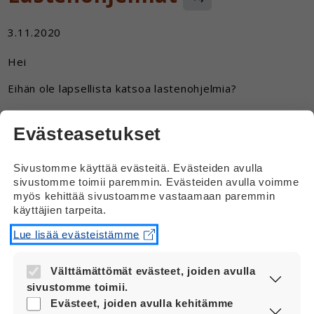
3.11.2020
Hei
Eihän ole lapsellista katsoa lastenohjelmia?
Kun minua haukutaan lapselliseksi, kun minä katson
Evästeasetukset
lastenohjelmia, vaikka minä olen aikuinen.
Vastaus
Sivustomme käyttää evästeitä. Evästeiden avulla
sivustomme toimii paremmin. Evästeiden avulla voimme
Hei
myös kehittää sivustoamme vastaamaan paremmin
käyttäjien tarpeita.
Kyllä aikuisetkin katsovat lastenohjelmia.
Lue lisää evästeistämme
Minäkin katson lastenohjelmia. Minä pidän
erityisesti Muumeista.
Välttämättömät evästeet, joiden avulla
sivustomme toimii.
Mistä lastenohjelmista sinä pidät?
Nämä evästeet ovat aina käytössä, jotta
Evästeet, joiden avulla kehitämme