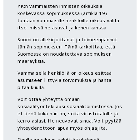
YK:n vammaisten ihmisten oikeuksia
koskevassa sopimuksessa (artikla 19)
taataan vammaisille henkilöille oikeus valita
itse, missä he asuvat ja kenen kanssa.
Suomi on allekirjoittanut ja toimeenpannut
tämän sopimuksen. Tämä tarkoittaa, että
Suomessa on noudatettava sopimuksen
määräyksiä.
Vammaisella henkilöllä on oikeus esittää
asumiseen liittyviä toivomuksia ja häntä
pitää kuulla.
Voit ottaa yhteyttä omaan
sosiaalityöntekijääsi sosiaalitoimistossa.
Jos
et tiedä kuka hän on, soita virastotalolle ja
kerro asiasi. He neuvovat sinua.
Voit pyytää
yhteydenottoon apua myös ohjaajilta.
Sinulla on oikeus selvittää yhdessä