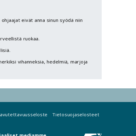
i ohjaajat eivät anna sinun syödä niin
veellistä ruokaa.
isiä.
erkiksi vihanneksia, hedelmiä, marjoja
avutettavuusseloste
Tietosuojaselosteet
iaaliset mediamme