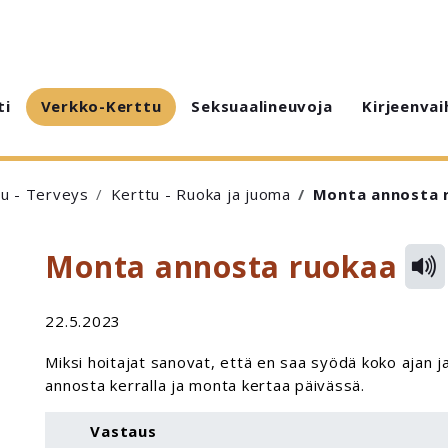
ti
Verkko-Kerttu
Seksuaalineuvoja
Kirjeenvai
tu - Terveys
Kerttu - Ruoka ja juoma
Monta annosta 
Monta annosta ruokaa
22.5.2023
Miksi hoitajat sanovat, että en saa syödä koko ajan j
annosta kerralla ja monta kertaa päivässä.
Vastaus