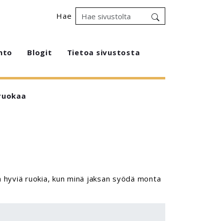
Hae
hto
Blogit
Tietoa sivustosta
ruokaa
a hyviä ruokia, kun minä jaksan syödä monta