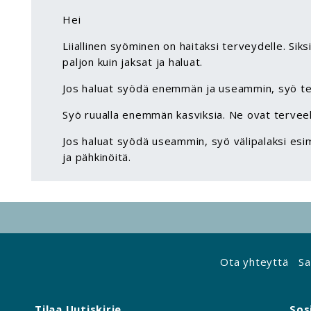
Hei
Liiallinen syöminen on haitaksi terveydelle. Siks
paljon kuin jaksat ja haluat.
Jos haluat syödä enemmän ja useammin, syö ter
Syö ruualla enemmän kasviksia. Ne ovat terveell
Jos haluat syödä useammin, syö välipalaksi esim
ja pähkinöitä.
Ota yhteyttä
Sa
Tilaa Uutiskirje
Sos