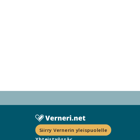
Siirry Vernerin yleispuolelle
Yhteistyössä<