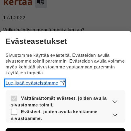
kertaa
17.1.2022
Voiko naimisiin mennä monta kertaa?
Evästeasetukset
Vastaus
Sivustomme käyttää evästeitä. Evästeiden avulla
Hei
sivustomme toimii paremmin. Evästeiden avulla voimme
myös kehittää sivustoamme vastaamaan paremmin
Kyllä naimisiin voi mennä monta kertaa.
käyttäjien tarpeita.
Mutta ei yhtä aikaa.
Lue lisää evästeistämme
Naimisiin voi mennä uudestaan, kun on
eronnut aikaisemmasta puolisosta.
Välttämättömät evästeet, joiden avulla
sivustomme toimii.
Nämä evästeet ovat aina käytössä, jotta
Evästeet, joiden avulla kehitämme
sivustoamme voi käyttää sujuvasti ja
sivustoamme.
turvallisesti.
Näiden evästeiden avulla keräämme tietoa,
miten sivustoamme käytetään. Tiedon avulla